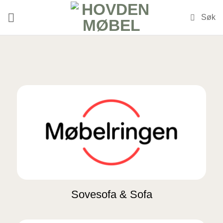
Skip
to
content
Sovesofa & Sofa