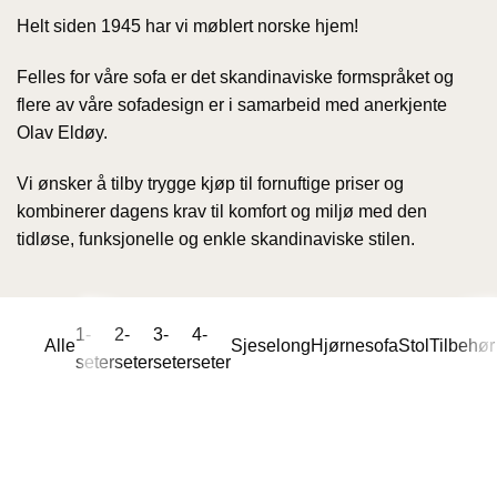
Helt siden 1945 har vi møblert norske hjem!
Felles for våre sofa er det skandinaviske formspråket og
flere av våre sofadesign er i samarbeid med anerkjente
Olav Eldøy.
Vi ønsker å tilby trygge kjøp til fornuftige priser og
kombinerer dagens krav til komfort og miljø med den
tidløse, funksjonelle og enkle skandinaviske stilen.
1-
2-
3-
4-
Alle
Sjeselong
Hjørnesofa
Stol
Tilbehør
seter
seter
seter
seter