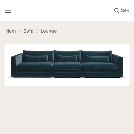
Skip
to
content
Hjem
/
Sofa
/
Lounge