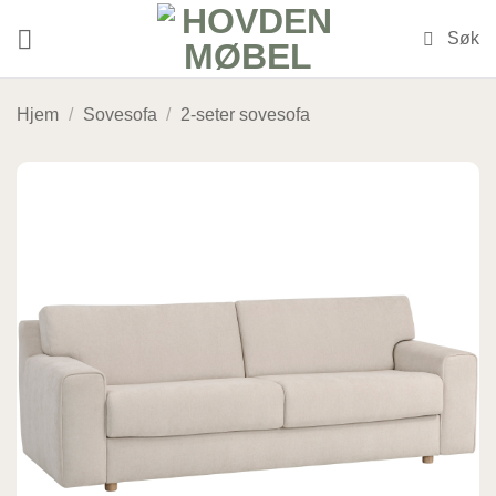
Skip
to
content
Hjem
/
Sovesofa
/
2-seter sovesofa