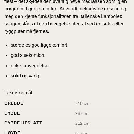
flest – det skyldes den uvanlig høye madrassen som igjen
borger for liggekomforten. Anvendt mekanisme er solid og
meg den kjente funksjonaliteten fra italienske Lampolet:
sengen slåes ut i en bevegelse uten at verken sete- eller
ryggputer må fjernes.
særdeles god liggekomfort
god sittekomfort
enkel anvendelse
solid og varig
Tekniske mål
BREDDE
210 cm
DYBDE
98 cm
DYBDE UTSLÅTT
212 cm
HØYDE
81 cm