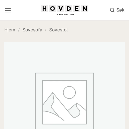
Skip
to
content
Hjem
/
Sovesofa
/
Sovestol