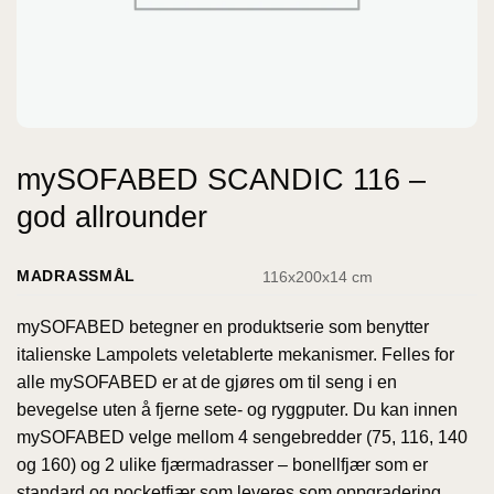
mySOFABED SCANDIC 116 –
god allrounder
MADRASSMÅL
116x200x14 cm
mySOFABED betegner en produktserie som benytter
italienske Lampolets veletablerte mekanismer. Felles for
alle mySOFABED er at de gjøres om til seng i en
bevegelse uten å fjerne sete- og ryggputer. Du kan innen
mySOFABED velge mellom 4 sengebredder (75, 116, 140
og 160) og 2 ulike fjærmadrasser – bonellfjær som er
standard og pocketfjær som leveres som oppgradering.