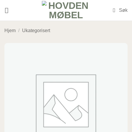
Skip
to
content
Hjem
/
Ukategorisert