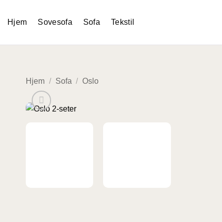
Skip
to
Hjem
Sovesofa
Sofa
Tekstil
content
Hjem
/
Sofa
/
Oslo