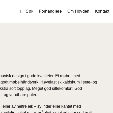
Forhandlere
Om Hovden
Kontakt
navisk design i gode kvaliteter. Et møbel med
v godt møbelhåndtverk. Høyelastisk kaldskum i sete- og
kstra soft topplag. Meget god sittekomfort. God
r og vendbare puter.
 eller av heltre eik – sylinder eller kantet med
(hvitoljet, oljet natur, gråoljet, smoked eller sort matt