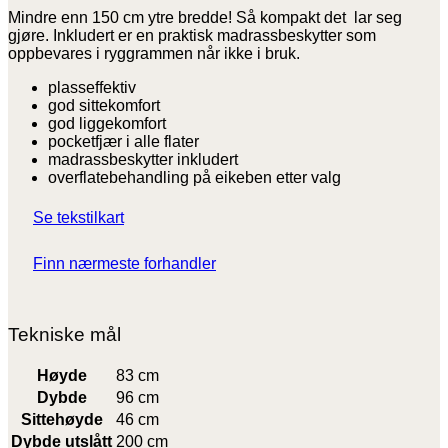
Mindre enn 150 cm ytre bredde! Så kompakt det lar seg
gjøre. Inkludert er en praktisk madrassbeskytter som
oppbevares i ryggrammen når ikke i bruk.
plasseffektiv
god sittekomfort
god liggekomfort
pocketfjær i alle flater
madrassbeskytter inkludert
overflatebehandling på eikeben etter valg
Se tekstilkart
Finn nærmeste forhandler
Tekniske mål
Høyde
83 cm
Dybde
96 cm
Sittehøyde
46 cm
Dybde utslått
200 cm