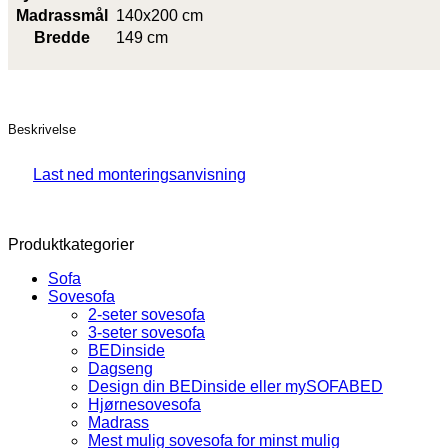
Madrassmål
140x200 cm
Bredde
149 cm
Beskrivelse
Last ned monteringsanvisning
Produktkategorier
Sofa
Sovesofa
2-seter sovesofa
3-seter sovesofa
BEDinside
Dagseng
Design din BEDinside eller mySOFABED
Hjørnesovesofa
Madrass
Mest mulig sovesofa for minst mulig