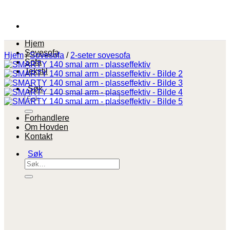
Skip
to
content
Hjem
Sovesofa
Hjem
/
Sovesofa
/
2-seter sovesofa
Sofa
Tekstil
Søk
etter:
Forhandlere
Om Hovden
Kontakt
Søk
etter: